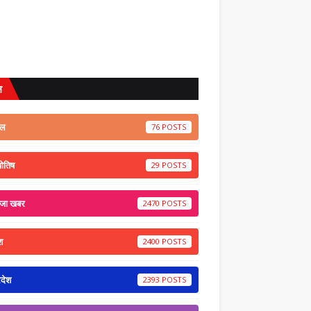
ल
ेल
76
योतिष
29
ाजा खबर
2470
श
2400
रदेश
2393