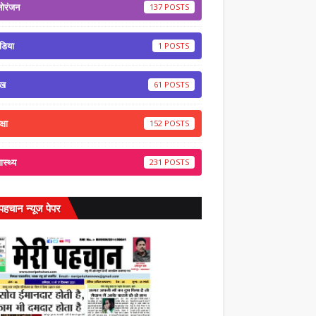
नोरंजन
137
डिया
1
ेख
61
्षा
152
वास्थ्य
231
 पहचान न्यूज पेपर