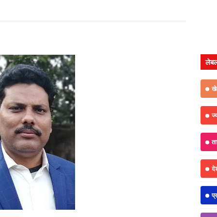
लेब
ख
ज्
त
दे
प्