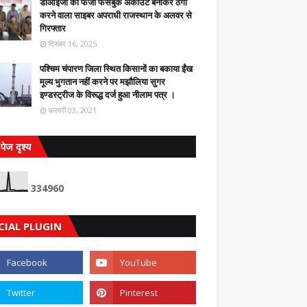
डीआईजी का फर्जी फेसबुक अकाउंट बनाकर ठगी
करने वाला साइबर अपराधी राजस्थान के अलवर से
गिरफ्तार
दिसंबर 16, 2025
पश्चिम चंपारण जिला स्थित किसानों का बकाया ईंख
मूल्य भुगतान नहीं करने पर मझौलिया सुगर
इण्डस्ट्रीज के विरूद्ध दर्ज हुआ नीलाम पत्र ।
फ़रवरी 03, 2021
पेज दृश्य
3
3
4
9
6
0
CIAL PLUGIN