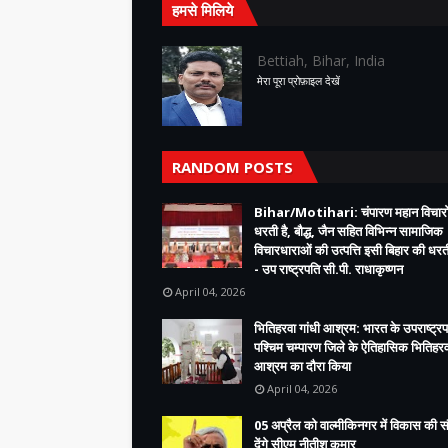
हमसे मिलिये
Bettiah, Bihar, India
मेरा पूरा प्रोफ़ाइल देखें
RANDOM POSTS
Bihar/Motihari: चंपारण महान विचारो
धरती है, बौद्ध, जैन सहित विभिन्न सामाजिक
विचारधाराओं की उत्पत्ति इसी बिहार की धरती
- उप राष्ट्रपति सी.पी. राधाकृष्णन
April 04, 2026
भितिहरवा गांधी आश्रम: भारत के उपराष्ट्रप
पश्चिम चम्पारण जिले के ऐतिहासिक भितिहरवा
आश्रम का दौरा किया
April 04, 2026
05 अप्रैल को वाल्मीकिनगर में विकास की 
देंगे सीएम नीतीश कुमार