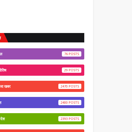
ल
ेल
76
योतिष
29
ाजा खबर
2470
श
2400
रदेश
2393