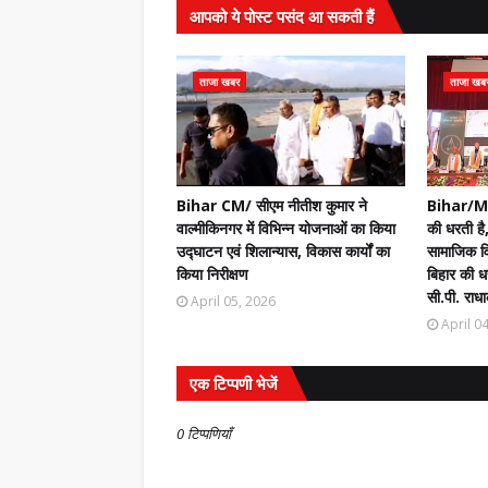
आपको ये पोस्ट पसंद आ सकती हैं
ताजा खबर
ताजा खब
Bihar CM/ सीएम नीतीश कुमार ने
Bihar/Mot
वाल्मीकिनगर में विभिन्न योजनाओं का किया
की धरती है,
उद्घाटन एवं शिलान्यास, विकास कार्यों का
सामाजिक वि
किया निरीक्षण
बिहार की धर
सी.पी. राधा
April 05, 2026
April 0
एक टिप्पणी भेजें
0 टिप्पणियाँ