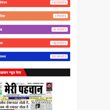
नोरंजन
137
डिया
1
ेख
61
्षा
152
वास्थ्य
231
 पहचान न्यूज पेपर